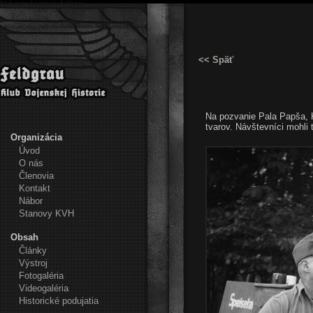
Klub vojenskej histórie Feldgrau
<< Späť
Na pozvanie Pala Papša, 
tvarov. Návštevníci mohli 
Organizácia
Úvod
O nás
Členovia
Kontakt
Nábor
Stanovy KVH
Obsah
Články
Výstroj
Fotogaléria
Videogaléria
Historické podujatia