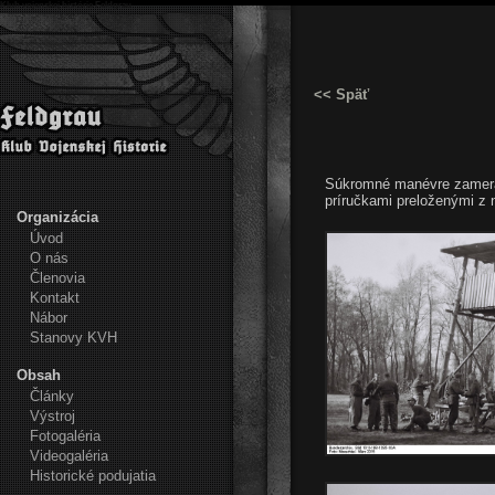
Klub vojenskej histórie Feldgrau
<< Späť
Súkromné manévre zamerané
príručkami preloženými z 
Organizácia
Úvod
O nás
Členovia
Kontakt
Nábor
Stanovy KVH
Obsah
Články
Výstroj
Fotogaléria
Videogaléria
Historické podujatia