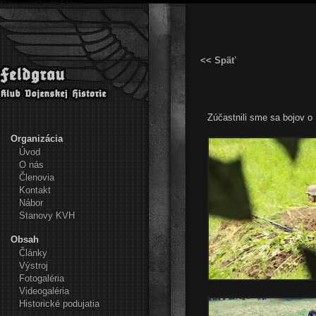
Klub vojenskej histórie Feldgrau
<< Späť
Zúčastnili sme sa bojov o 
Organizácia
Úvod
O nás
Členovia
Kontakt
Nábor
Stanovy KVH
Obsah
Články
Výstroj
Fotogaléria
Videogaléria
Historické podujatia