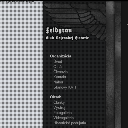
Klub vojenskej histórie Feldgrau
Organizácia
Úvod
O nás
Členovia
Kontakt
Nábor
Stanovy KVH
Obsah
Články
Výstroj
Fotogaléria
Videogaléria
Historické podujatia